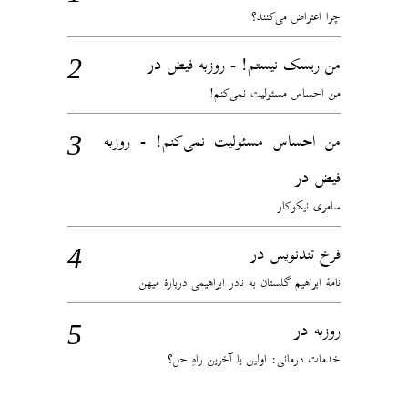
چرا اعتراض می‌کنند؟
در
من ریسک نیستم! - روزبه فیض
من احساس مسئولیت نمی‌کنم!
من احساس مسئولیت نمی‌کنم! - روزبه
در
فیض
سامری نیکوکار
در
فرخ تندنویس
نامهٔ ابراهیم گلستان به نادر ابراهیمی دربارهٔ میهن
در
روزبه
خدمات درمانی: اولین یا آخرین راهِ حل؟