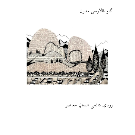
گاو فالاریس مدرن
رویایِ دائمیِ انسانِ معاصر