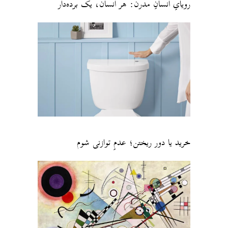
رویایِ انسانِ مدرن: هر انسان، یک برده‌دار
خرید یا دور ریختن؛ عدمِ توازنی شوم