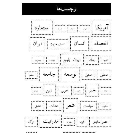
برچسب‌ها
آمریکا
استعاره
ابزار
اخبار
اروپا
اقتصاد
انسان
ایران
انسان مدرن
ایوان ایلیچ
ایمان
ایلیچ
بهشت
بیماری
توسعه
جامعه
تحلیل
تمثیل
حضور
خبر
دین
خوبی
خانه
خدا
زبان
شعر
سیاست
عدالت
عشق
سکوت
مدرنیت
عصر نمایش
فرد
مرگ
مدرن