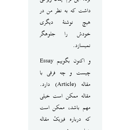
داشت که به نظر من در
هیچ نوشتهٔ دیگری
خودش را جلوه‎گر
نمی‎‏سازد.
و اکنون بگوییم Essay
چیست و چه فرقی با
مقاله (Article) دارد.
مقاله ممکن است خیلی
مهم باشد، ممکن است
که درباره فیزیکْ مقاله