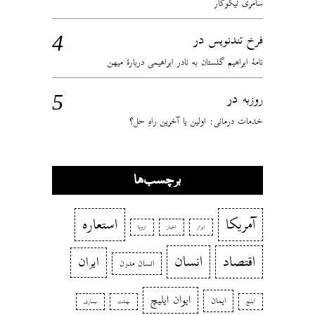
سامری نیکوکار
در
فرخ تندنویس
نامهٔ ابراهیم گلستان به نادر ابراهیمی دربارهٔ میهن
در
روزبه
خدمات درمانی: اولین یا آخرین راهِ حل؟
برچسب‌ها
آمریکا
استعاره
ابزار
اخبار
اروپا
اقتصاد
انسان
ایران
انسان مدرن
ایوان ایلیچ
ایمان
ایلیچ
بهشت
بیماری