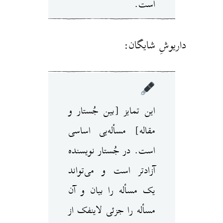
است.
داریوشِ شایگان:
این تمایز [بین جُستار و
مقاله] مسأله‌یی اساسی
است. در جُستار نویسنده
آزادتر است و می‌تواند
یک مسأله را بیان و آن
مسأ‌له را جزئی لاینفک از