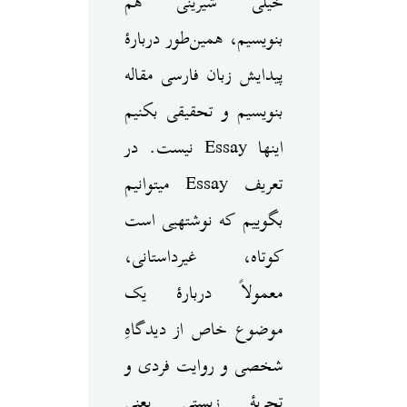
خیلی شیرینی هم
بنویسیم، همین‌طور دربارهٔ
پیدایش زبان فارسی مقاله
بنویسیم و تحقیقی بکنیم
اینها Essay نیست. در
تعریف Essay می‎توانیم
بگوییم که نوشته‎یی است
کوتاه، غیرداستانی،
معمولاً دربارهٔ یک
موضوع خاص از دیدگاهِ
شخصی و روایت فردی و
تجربهٔ زیستی یعنی