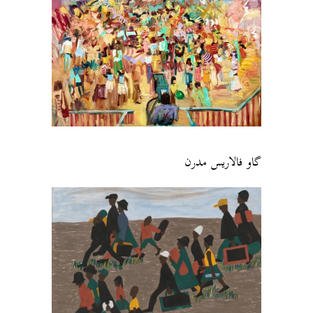
گاو فالاریس مدرن