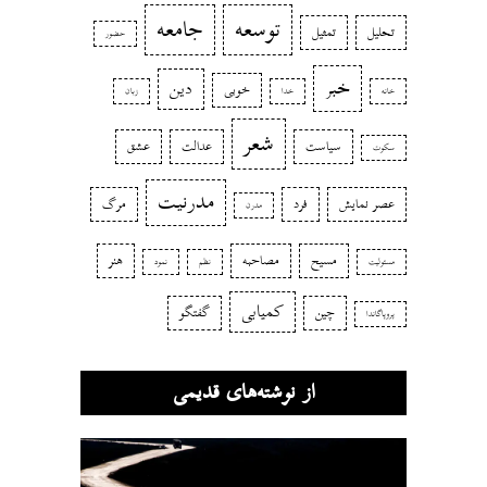
توسعه
جامعه
تحلیل
تمثیل
حضور
خبر
دین
خوبی
خانه
خدا
زبان
شعر
سیاست
عدالت
عشق
سکوت
مدرنیت
عصر نمایش
فرد
مرگ
مدرن
مسیح
مصاحبه
هنر
مسئولیت
نظم
نمود
کمیابی
چین
گفتگو
پروپاگاندا
از نوشته‌های قدیمی