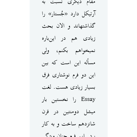
مقام دیگری نسبت به
آرتیکل دارد «جُستار» را
گذاشته‎اند و الان بحث
زیادی هم در این‌باره
نمی‎خواهم بکنم، ولی
مسأله این است که بین
این دو فرم نوشتاری فرق
بسیار زیادی هست. لغت
Essay را نخستین بار
میشل دومنتین در قرن
شانزدهم ساخت و به کار
برد. این فرم چنان ویژگی