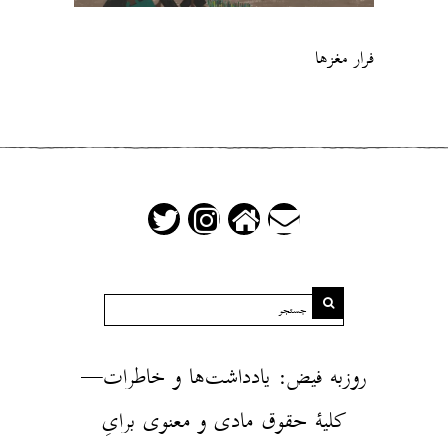
فرار مغزها
روزبه فیض: یادداشت‌ها و خاطرات—
کلیهٔ حقوق مادی و معنوی برایِ