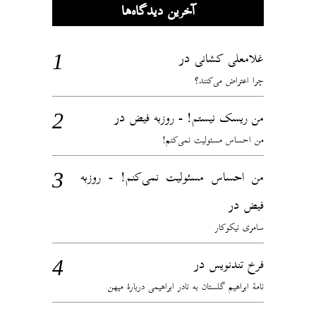
آخرین دیدگاه‌ها
در
غلامعلی کشانی
چرا اعتراض می‌کنند؟
در
من ریسک نیستم! - روزبه فیض
من احساس مسئولیت نمی‌کنم!
من احساس مسئولیت نمی‌کنم! - روزبه
در
فیض
سامری نیکوکار
در
فرخ تندنویس
نامهٔ ابراهیم گلستان به نادر ابراهیمی دربارهٔ میهن