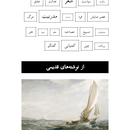
شعر
سیاست
عدالت
عشق
سکوت
مدرنیت
عصر نمایش
فرد
مرگ
مدرن
مسیح
مصاحبه
هنر
مسئولیت
نظم
نمود
کمیابی
چین
گفتگو
پروپاگاندا
از نوشته‌های قدیمی