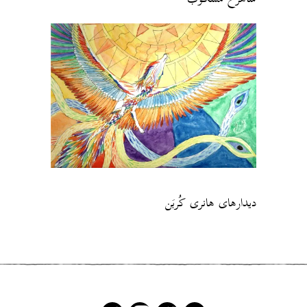
دیدارهای‌ هانری‌ کُربَن‌