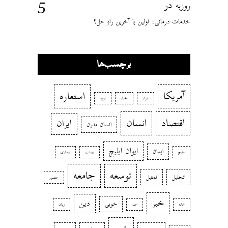
در
روزبه
خدمات درمانی: اولین یا آخرین راهِ حل؟
برچسب‌ها
آمریکا
استعاره
ابزار
اخبار
اروپا
اقتصاد
انسان
ایران
انسان مدرن
ایوان ایلیچ
ایمان
ایلیچ
بهشت
بیماری
توسعه
جامعه
تحلیل
تمثیل
حضور
خبر
دین
خوبی
خانه
خدا
زبان