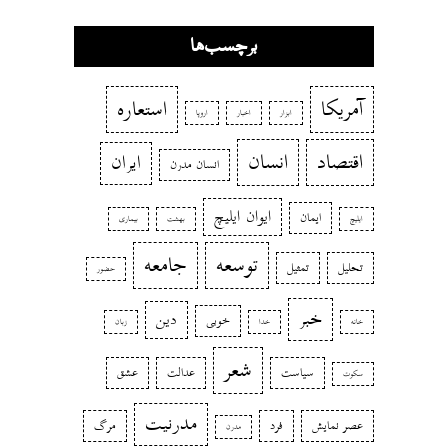
برچسب‌ها
آمریکا
استعاره
ابزار
اخبار
اروپا
اقتصاد
انسان
ایران
انسان مدرن
ایوان ایلیچ
ایمان
ایلیچ
بهشت
بیماری
توسعه
جامعه
تحلیل
تمثیل
حضور
خبر
دین
خوبی
خانه
خدا
زبان
شعر
سیاست
عدالت
عشق
سکوت
مدرنیت
عصر نمایش
فرد
مرگ
مدرن