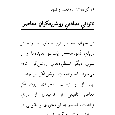
۲۶ آذر ۱۳۹۵
واقعیت و نمود
ناتوانیِ بنیادینِ روشن‌فکرانِ معاصر
در جهانِ معاصر فردِ متعلق به توده در
دریایِ نُمودها—از یک‌سو پدیده‌ها و از
سویِ دیگر اسطوره‌هایِ روشن‌گر—غرق
می‌شود. اما وضعیتِ روشن‌فکر نیز چندان
بهتر از او نیست. تجربه‌ی روشن‌فکرِ
معاصر تلفیقی از ناامیدی از درکِ
واقعیت، تسلیم به فن‌محوری و ناتوانی در
ارتباط و درکِ دیگری است.