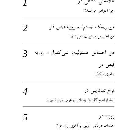
در
غلامعلی کشانی
چرا اعتراض می‌کنند؟
در
من ریسک نیستم! - روزبه فیض
من احساس مسئولیت نمی‌کنم!
من احساس مسئولیت نمی‌کنم! - روزبه
در
فیض
سامری نیکوکار
در
فرخ تندنویس
نامهٔ ابراهیم گلستان به نادر ابراهیمی دربارهٔ میهن
در
روزبه
خدمات درمانی: اولین یا آخرین راهِ حل؟