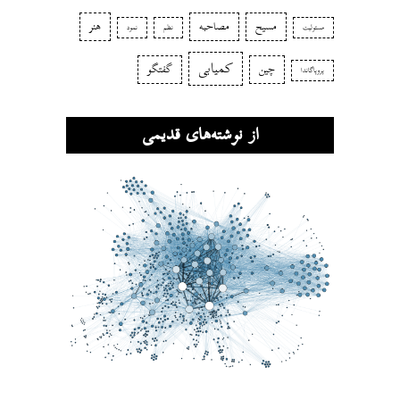
مسیح
مصاحبه
هنر
مسئولیت
نظم
نمود
کمیابی
چین
گفتگو
پروپاگاندا
از نوشته‌های قدیمی