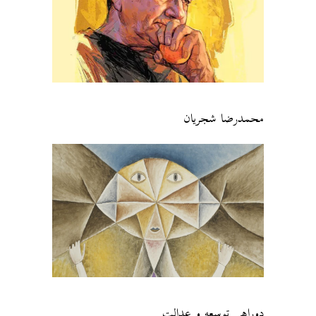
محمدرضا شجریان
دوراهیِ توسعه و عدالت