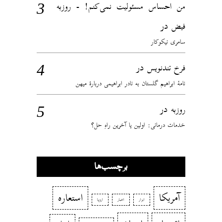
من احساس مسئولیت نمی‌کنم! - روزبه
در
فیض
سامری نیکوکار
در
فرخ تندنویس
نامهٔ ابراهیم گلستان به نادر ابراهیمی دربارهٔ میهن
در
روزبه
خدمات درمانی: اولین یا آخرین راهِ حل؟
برچسب‌ها
آمریکا
استعاره
ابزار
اخبار
اروپا