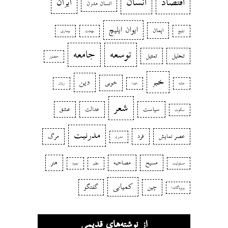
اقتصاد
انسان
ایران
انسان مدرن
ایوان ایلیچ
ایمان
ایلیچ
بهشت
بیماری
توسعه
جامعه
تحلیل
تمثیل
حضور
خبر
دین
خوبی
خانه
خدا
زبان
شعر
سیاست
عدالت
عشق
سکوت
مدرنیت
عصر نمایش
فرد
مرگ
مدرن
مسیح
مصاحبه
هنر
مسئولیت
نظم
نمود
کمیابی
چین
گفتگو
پروپاگاندا
از نوشته‌های قدیمی