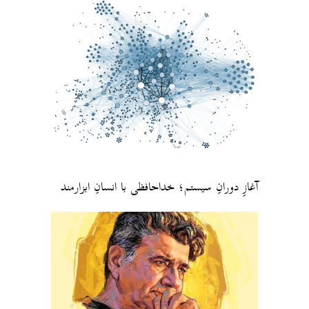
آغازِ دورانِ سیستم؛ خداحافظی با انسانِ ابزارمند