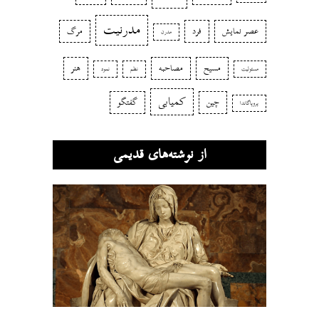
مدرنیت
عصر نمایش
فرد
مرگ
مدرن
مسیح
مصاحبه
هنر
مسئولیت
نظم
نمود
کمیابی
چین
گفتگو
پروپاگاندا
از نوشته‌های قدیمی