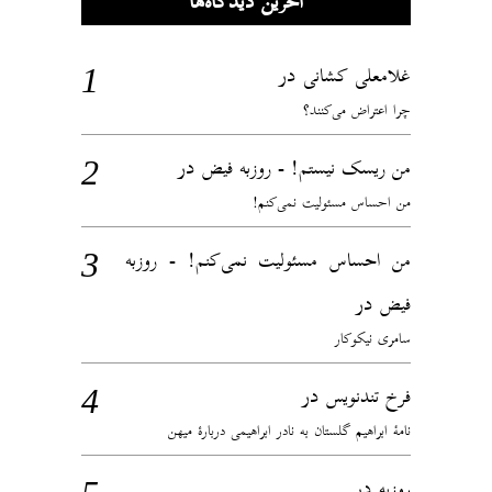
آخرین دیدگاه‌ها
در
غلامعلی کشانی
چرا اعتراض می‌کنند؟
در
من ریسک نیستم! - روزبه فیض
من احساس مسئولیت نمی‌کنم!
من احساس مسئولیت نمی‌کنم! - روزبه
در
فیض
سامری نیکوکار
در
فرخ تندنویس
نامهٔ ابراهیم گلستان به نادر ابراهیمی دربارهٔ میهن
در
روزبه