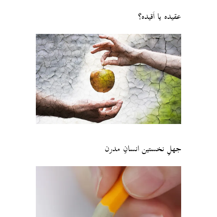
عقیده یا اَقیده؟
جهلِ نخستین انسانِ مدرن