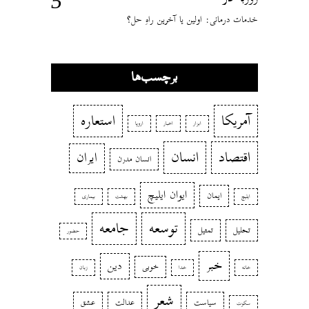
خدمات درمانی: اولین یا آخرین راهِ حل؟
برچسب‌ها
آمریکا
استعاره
ابزار
اخبار
اروپا
اقتصاد
انسان
ایران
انسان مدرن
ایوان ایلیچ
ایمان
ایلیچ
بهشت
بیماری
توسعه
جامعه
تحلیل
تمثیل
حضور
خبر
دین
خوبی
خانه
خدا
زبان
شعر
سیاست
عدالت
عشق
سکوت