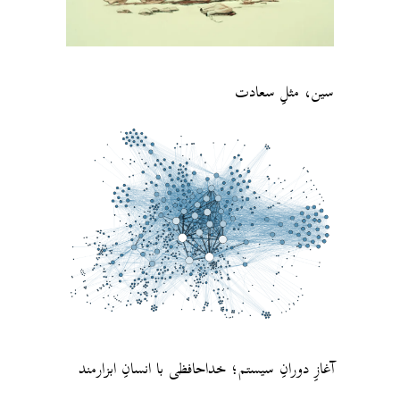
سین، مثلِ سعادت
آغازِ دورانِ سیستم؛ خداحافظی با انسانِ ابزارمند