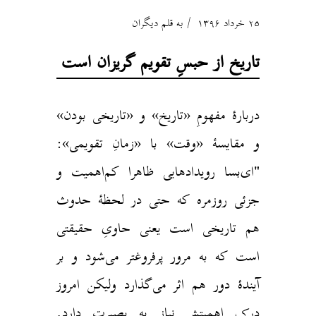
۲۵ خرداد ۱۳۹۶
به قلم دیگران
تاریخ از حبسِ تقویم گریزان است
دربارهٔ مفهومِ «تاریخ» و «تاریخی بودن»
و مقایسهٔ «وقت» با «زمانِ تقویمی»:
"ای‌بسا رویدادهایی ظاهرا کم‌اهمیت و
جزئی روزمره که حتی در لحظۀ حدوث
هم تاریخی است یعنی حاویِ حقیقتی
است که به مرور پرفروغتر می‌شود و بر
آیندۀ دور هم اثر می‌گذارد ولیکن امروز
درک اهمیتش نیاز به بصیرت دارد.