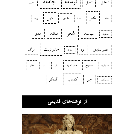
توسعه
جامعه
تحلیل
تمثیل
حضور
خبر
دین
خوبی
خانه
خدا
زبان
شعر
سیاست
عدالت
عشق
سکوت
مدرنیت
عصر نمایش
فرد
مرگ
مدرن
مسیح
مصاحبه
هنر
مسئولیت
نظم
نمود
کمیابی
چین
گفتگو
پروپاگاندا
از نوشته‌های قدیمی