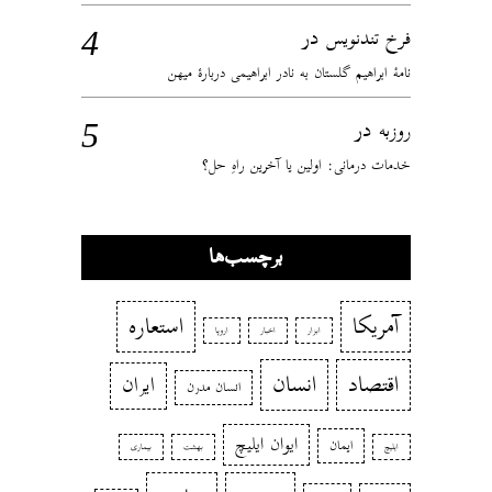
در
فرخ تندنویس
نامهٔ ابراهیم گلستان به نادر ابراهیمی دربارهٔ میهن
در
روزبه
خدمات درمانی: اولین یا آخرین راهِ حل؟
برچسب‌ها
آمریکا
استعاره
ابزار
اخبار
اروپا
اقتصاد
انسان
ایران
انسان مدرن
ایوان ایلیچ
ایمان
ایلیچ
بهشت
بیماری