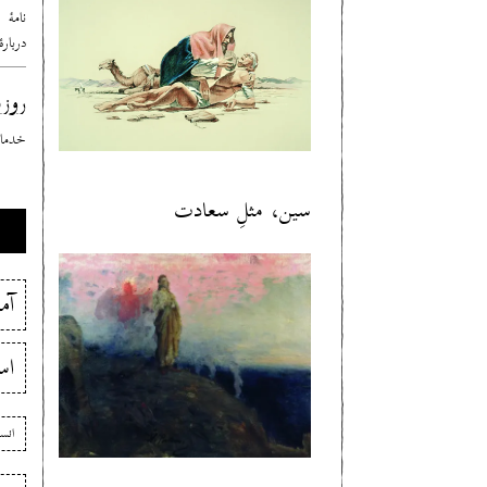
نامهٔ
درباره
روزب
خدمات
سین، مثلِ سعادت
آم
اس
انس