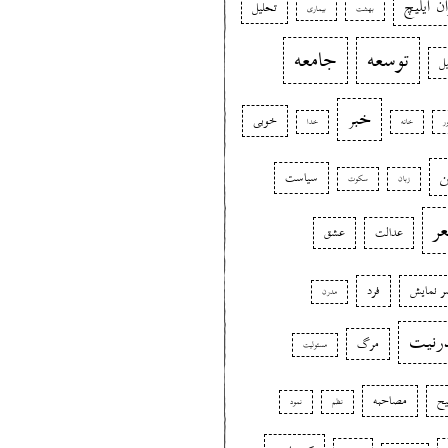
ان ایلیچ
تحلیل
بهشت
بیماری
توسعه
جامعه
یل
خبر
خوبی
ر
خانه
خدا
ن
سیاست
زبان
سکوت
ر
عدالت
عشق
 نمایش
فرد
مدرن
رنیت
مرگ
مسئولیت
ح
مصاحبه
نظم
نمود