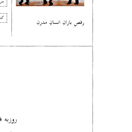
هنر
گفت
رقصِ بارانِ انسانِ مدرن
روزبه 