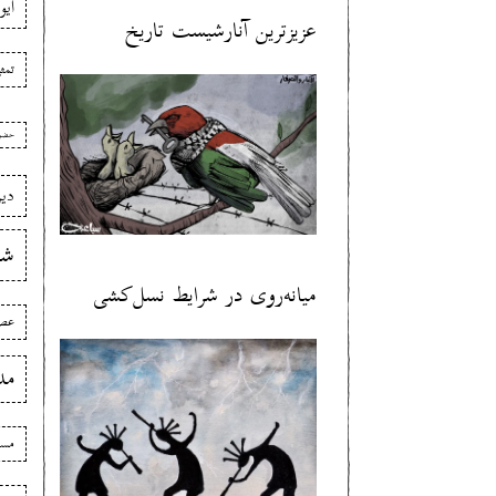
ایو
عزیزترین آنارشیست تاریخ
تمث
حضو
دی
شع
میانه‌روی در شرایط نسل‌کشی
عصر
مد
مسی