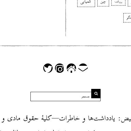
کمیابی
چین
پروپاگاندا
گو
فیض: یادداشت‌ها و خاطرات—کلیهٔ حقوق مادی و 