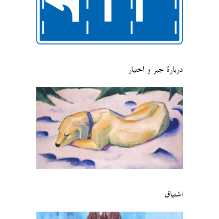
دربارهٔ جبر و اختیار
اشتیاق