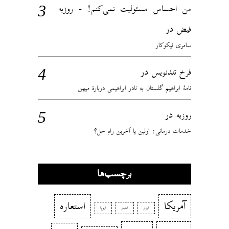
من احساس مسئولیت نمی‌کنم! - روزبه
در
فیض
سامری نیکوکار
در
فرخ تندنویس
نامهٔ ابراهیم گلستان به نادر ابراهیمی دربارهٔ میهن
در
روزبه
خدمات درمانی: اولین یا آخرین راهِ حل؟
برچسب‌ها
آمریکا
استعاره
ابزار
اخبار
اروپا