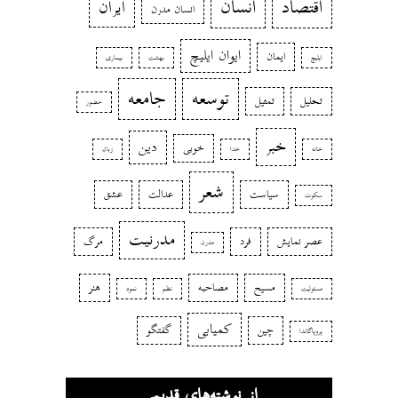
اقتصاد
انسان
ایران
انسان مدرن
ایوان ایلیچ
ایمان
ایلیچ
بهشت
بیماری
توسعه
جامعه
تحلیل
تمثیل
حضور
خبر
دین
خوبی
خانه
خدا
زبان
شعر
سیاست
عدالت
عشق
سکوت
مدرنیت
عصر نمایش
فرد
مرگ
مدرن
مسیح
مصاحبه
هنر
مسئولیت
نظم
نمود
کمیابی
چین
گفتگو
پروپاگاندا
از نوشته‌های قدیمی