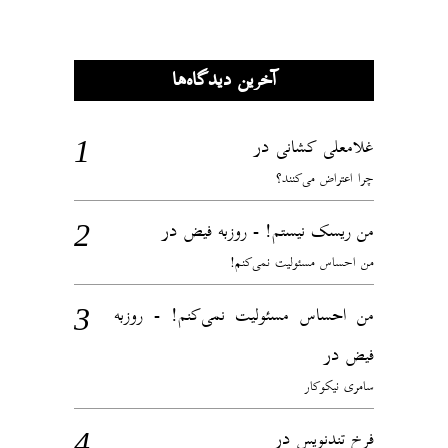
آخرین دیدگاه‌ها
در
غلامعلی کشانی
چرا اعتراض می‌کنند؟
در
من ریسک نیستم! - روزبه فیض
من احساس مسئولیت نمی‌کنم!
من احساس مسئولیت نمی‌کنم! - روزبه
در
فیض
سامری نیکوکار
در
فرخ تندنویس