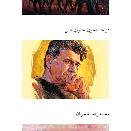
در جستجویِ خلوتِ انس
محمدرضا شجریان