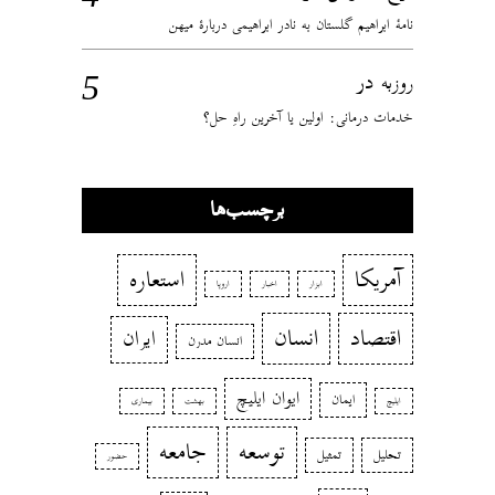
نامهٔ ابراهیم گلستان به نادر ابراهیمی دربارهٔ میهن
در
روزبه
خدمات درمانی: اولین یا آخرین راهِ حل؟
برچسب‌ها
آمریکا
استعاره
ابزار
اخبار
اروپا
اقتصاد
انسان
ایران
انسان مدرن
ایوان ایلیچ
ایمان
ایلیچ
بهشت
بیماری
توسعه
جامعه
تحلیل
تمثیل
حضور