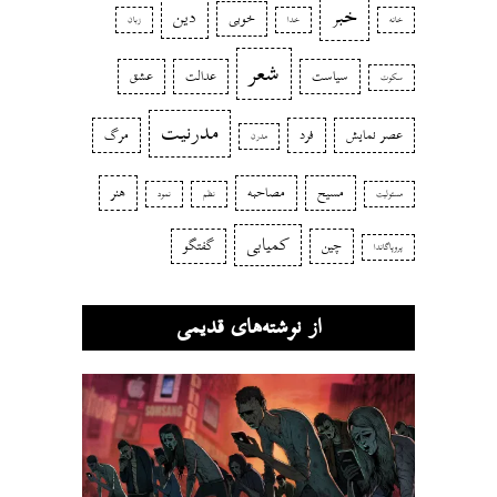
خبر
دین
خوبی
خانه
خدا
زبان
شعر
سیاست
عدالت
عشق
سکوت
مدرنیت
عصر نمایش
فرد
مرگ
مدرن
مسیح
مصاحبه
هنر
مسئولیت
نظم
نمود
کمیابی
چین
گفتگو
پروپاگاندا
از نوشته‌های قدیمی