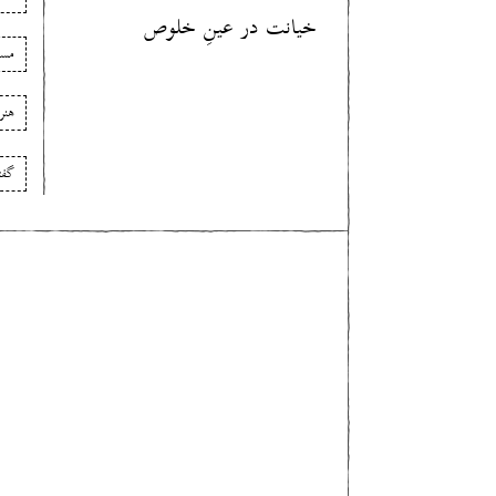
خیانت در عینِ خلوص
مسی
هنر
گفت