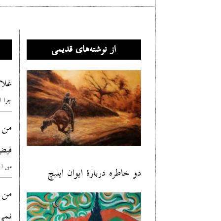
از نوشته‌های قدیمی
غلا
چرا ا
من 
فیض
من اح
دو خاطره دربارهٔ ایوان ایلیچ
من
نمی