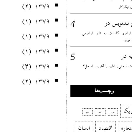
(۲)
۱۳۷۹
 نیکوکار
(۱)
۱۳۷۹
در
 تندنویس
(۱)
۱۳۷۹
 ابراهیم گلستان به نادر ابراهیمی
ٔ میهن
(۱)
۱۳۷۹
در
ه
(۴)
۱۳۷۹
 درمانی: اولین یا آخرین راهِ حل؟
(۲)
۱۳۷۹
برچسب‌ها
ریکا
ابزار
اخبار
اروپا
تعاره
اقتصاد
انسان