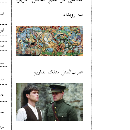
سه رویداد
انس
ایو
تمث
حضو
ضرب‌المثل‌ منفک نداریم
دی
شع
عصر
مد