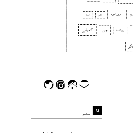
ح
مصاحبه
نظم
نمود
کمیابی
چین
پروپاگاندا
گو