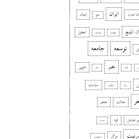
ایران
ان مدرن
ایمان
ایلیچ
ان ایلیچ
تحلیل
بهشت
بیماری
توسعه
جامعه
یل
خبر
خوبی
ر
خانه
خدا
ن
سیاست
زبان
سکوت
ر
عدالت
عشق
 نمایش
فرد
مدرن
رنیت
مرگ
مسئولیت