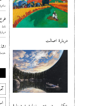
سامری
فرخ
نامهٔ
درباره
دربارهٔ اصالت
روزب
خدمات
آم
اس
عکاسی در عصرِ نمایش؛ دربارهٔ