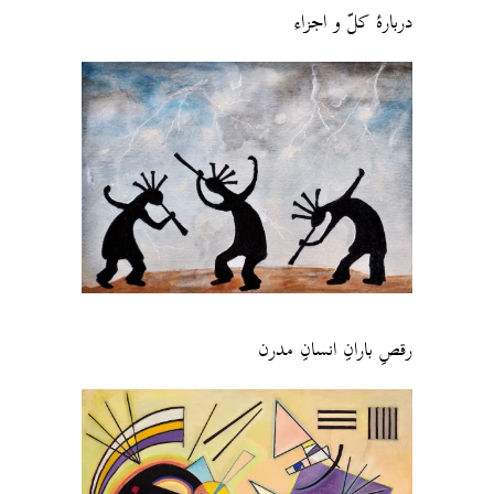
دربارهٔ کلّ و اجزاء
رقصِ بارانِ انسانِ مدرن