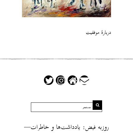
دربارهٔ موفقیت
روزبه فیض: یادداشت‌ها و خاطرات—