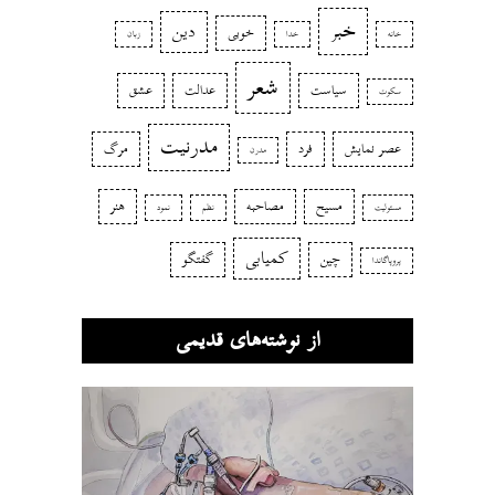
خبر
دین
خوبی
خانه
خدا
زبان
شعر
سیاست
عدالت
عشق
سکوت
مدرنیت
عصر نمایش
فرد
مرگ
مدرن
مسیح
مصاحبه
هنر
مسئولیت
نظم
نمود
کمیابی
چین
گفتگو
پروپاگاندا
از نوشته‌های قدیمی