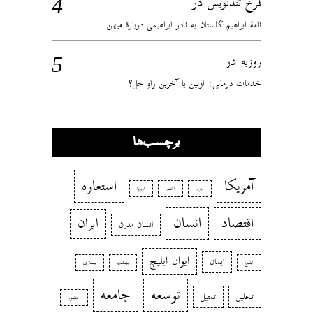
در
فرخ تندنویس
نامهٔ ابراهیم گلستان به نادر ابراهیمی دربارهٔ میهن
در
روزبه
خدمات درمانی: اولین یا آخرین راهِ حل؟
برچسب‌ها
آمریکا
استعاره
ابزار
اخبار
اروپا
اقتصاد
انسان
ایران
انسان مدرن
ایوان ایلیچ
ایمان
ایلیچ
بهشت
بیماری
توسعه
جامعه
تحلیل
تمثیل
حضور