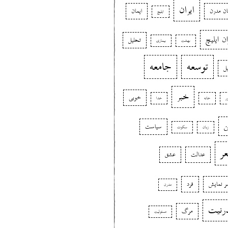
ایران
ان مدرن
ایمان
ایلیچ
ان ایلیچ
تحلیل
بهشت
بیماری
توسعه
جامعه
یل
خبر
خوبی
ر
خانه
خدا
ن
سیاست
زبان
سکوت
ر
عدالت
عشق
 نمایش
فرد
مدرن
رنیت
مرگ
مسئولیت