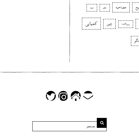
ح
مصاحبه
نظم
نمود
کمیابی
چین
پروپاگاندا
گو