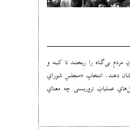
 مردمِ بی‌گناه را ریختند تا کینه و
 نشان دهند. انتخابِ «مجلسِ شورایِ
هایِ عملیاتِ تروریستی چه معنایِ