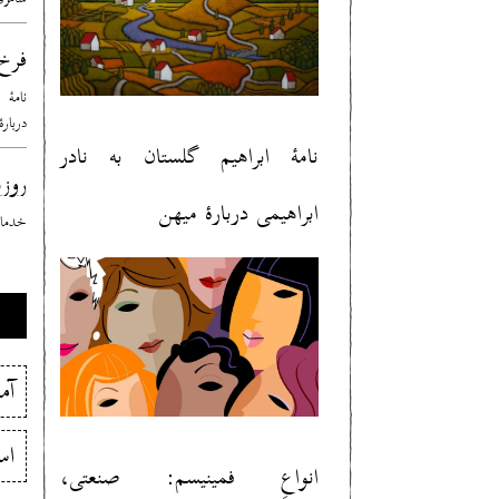
فرخ
نامهٔ
درباره
نامهٔ ابراهیم گلستان به نادر
روزب
ابراهیمی دربارهٔ میهن
خدمات
آم
اس
انواعِ فمینیسم: صنعتی،