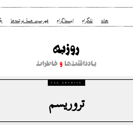
خانه
تلگرام
اینستاگرام
فهرستِ همهٔ نوشته‌ها
جُ
TAG ARCHIVE
تروریسم