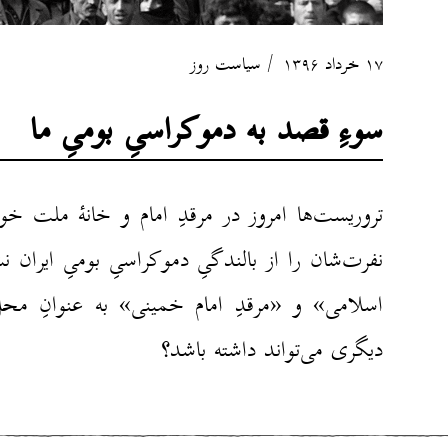
۱۷ خرداد ۱۳۹۶
سیاست روز
سوءِ قصد به دموکراسیِ بومیِ ما
تروریست‌ها امروز در مرقدِ امام و خانهٔ ملت خونِ
نفرت‌شان را از بالندگیِ دموکراسیِ بومیِ ایران
اسلامی» و «مرقدِ امام خمینی» به عنوانِ محل‌
دیگری می‌تواند داشته باشد؟