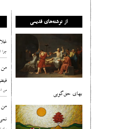
از نوشته‌های قدیمی
غلا
چرا ا
من 
فیض
من اح
بهای حق‌گویی
من
نمی
سامری