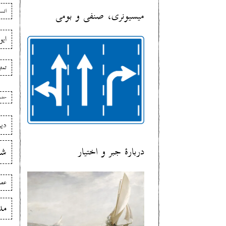
انس
میسیونری، صنفی و بومی
ایو
تمث
حضو
دی
شع
دربارهٔ جبر و اختیار
عصر
مد