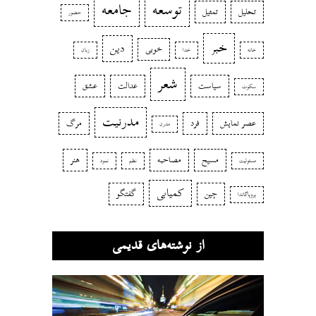
توسعه
جامعه
تحلیل
تمثیل
حضور
خبر
دین
خوبی
خانه
خدا
زبان
شعر
سیاست
عدالت
عشق
سکوت
مدرنیت
عصر نمایش
فرد
مرگ
مدرن
مسیح
مصاحبه
هنر
مسئولیت
نظم
نمود
کمیابی
چین
گفتگو
پروپاگاندا
از نوشته‌های قدیمی