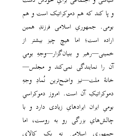
و پا کند که هم دموکراتیک است و هم
بومی. جمهوریِ‌ اسلامی فرزندِ همین
اراده است؛ اما هیچ چیز بیشتر از
خمینی—رهبر و بنیان‌گزار—وجهِ بومیِ
آن‌ را نمایندگی نمی‌کند و مجلس—
خانهٔ ملت—نیز واضح‌ترین نُمادِ وجهِ
دموکراتیکِ آن است. امروز دموکراسیِ
بومیِ‌ ایران ایرادهایِ زیادی دارد و با
چالش‌هایِ بزرگی رو به روست، اما
جمهوریِ اسلامی نه یک کالایِ