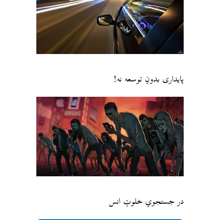
پایداری بدونِ توسعه نه!
در جستجویِ خلوتِ انس