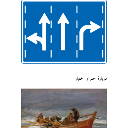
دربارهٔ جبر و اختیار