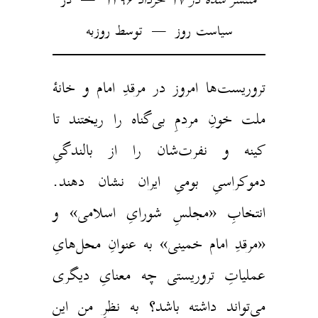
سیاست روز
توسط
روزبه
تروریست‌ها امروز در مرقدِ امام و خانهٔ
ملت خونِ مردمِ بی‌گناه را ریختند تا
کینه و نفرت‌شان را از بالندگیِ
دموکراسیِ بومیِ ایران نشان دهند.
انتخابِ «مجلسِ شورایِ اسلامی» و
«مرقدِ امام خمینی» به عنوانِ محل‌هایِ
عملیاتِ تروریستی چه معنایِ دیگری
می‌تواند داشته باشد؟ به نظرِ من این