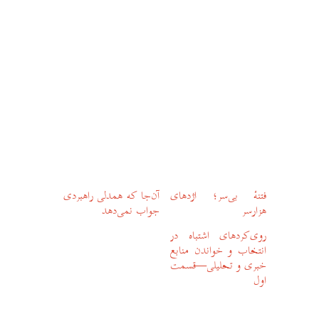
فتنهٔ بی‌سر؛ اژدهای
آن‌جا که همدلی راهبردی
هزارسر
جواب نمی‌دهد
روی‌کردهای اشتباه در
انتخاب و خواندن منابع
خبری و تحلیلی—قسمت
اول