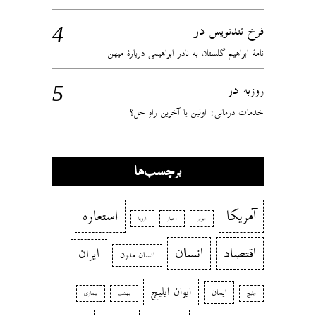
در
فرخ تندنویس
نامهٔ ابراهیم گلستان به نادر ابراهیمی دربارهٔ میهن
در
روزبه
خدمات درمانی: اولین یا آخرین راهِ حل؟
برچسب‌ها
آمریکا
استعاره
ابزار
اخبار
اروپا
اقتصاد
انسان
ایران
انسان مدرن
ایوان ایلیچ
ایمان
ایلیچ
بهشت
بیماری