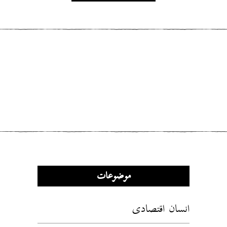
مطلب قبلی
رسایی و شیواییِ سکوت
مطلب بعدی
تاریخ از حبسِ تقویم گریزان است
موضوعات
انسان اقتصادی