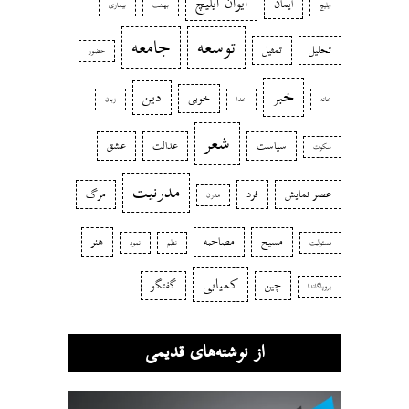
ایوان ایلیچ
ایمان
ایلیچ
بهشت
بیماری
توسعه
جامعه
تحلیل
تمثیل
حضور
خبر
دین
خوبی
خانه
خدا
زبان
شعر
سیاست
عدالت
عشق
سکوت
مدرنیت
عصر نمایش
فرد
مرگ
مدرن
مسیح
مصاحبه
هنر
مسئولیت
نظم
نمود
کمیابی
چین
گفتگو
پروپاگاندا
از نوشته‌های قدیمی