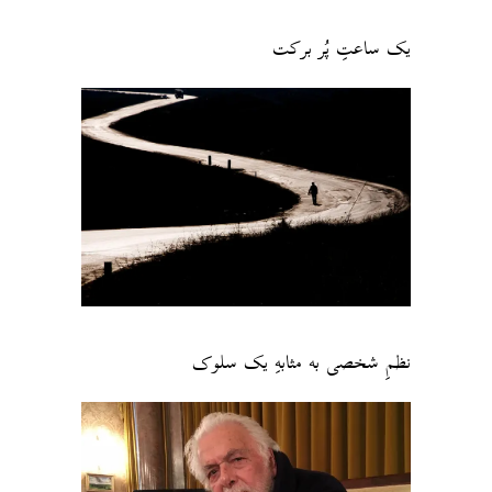
یک ساعتِ پُر برکت
نظمِ شخصی به مثابهِ یک سلوک