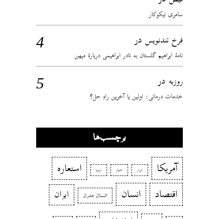
سامری نیکوکار
در
فرخ تندنویس
نامهٔ ابراهیم گلستان به نادر ابراهیمی دربارهٔ میهن
در
روزبه
خدمات درمانی: اولین یا آخرین راهِ حل؟
برچسب‌ها
آمریکا
استعاره
ابزار
اخبار
اروپا
اقتصاد
انسان
ایران
انسان مدرن