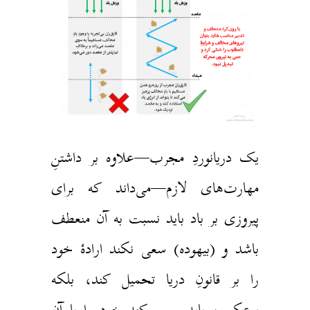
یک دریانوردِ مجرب—علاوه بر داشتنِ
مهارت‌های لازم—می‌داند که برای
پیروزی بر باد باید نسبت به آن منعطف
باشد و (بیهوده) سعی نکند ارادهٔ خود
را بر قانونِ دریا تحمیل کند، بلکه
برعکس، باید سعی کند خود را با آن