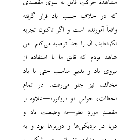
مشاهدهٔ حرکتِ قایق به سوی مقصدی
که در خلافِ جهتِ باد قرار گرفته
واقعاً آموزنده‌ است و اگر تاکنون تجربه
نکرده‌اید، آن را جداً توصیه می‌کنم. من
شاهد بودم که قایق ما با استفاده از
نیروی باد و تدبیرِ مناسب حتی با باد
مخالف نیز جلو می‌رفت. در تمامِ
لحظات، حواسِ دو دریانورد—علاوه بر
مقصدِ موردِ نظر—به وضعیت باد و
دریا در نزدیکی‌ها و دورترها بود و به
صورت مداوم تغییراتی در شکل و