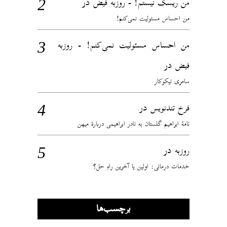
در
من ریسک نیستم! - روزبه فیض
من احساس مسئولیت نمی‌کنم!
من احساس مسئولیت نمی‌کنم! - روزبه
در
فیض
سامری نیکوکار
در
فرخ تندنویس
نامهٔ ابراهیم گلستان به نادر ابراهیمی دربارهٔ میهن
در
روزبه
خدمات درمانی: اولین یا آخرین راهِ حل؟
برچسب‌ها