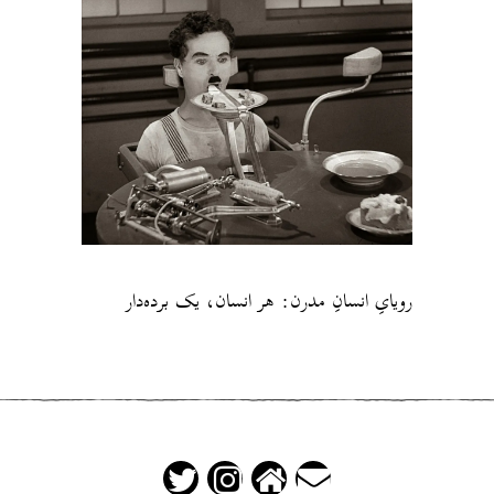
رویایِ انسانِ مدرن: هر انسان، یک برده‌دار