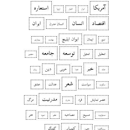
آمریکا
استعاره
ابزار
اخبار
اروپا
اقتصاد
انسان
ایران
انسان مدرن
ایوان ایلیچ
ایمان
ایلیچ
بهشت
بیماری
توسعه
جامعه
تحلیل
تمثیل
حضور
خبر
دین
خوبی
خانه
خدا
زبان
شعر
سیاست
عدالت
عشق
سکوت
مدرنیت
عصر نمایش
فرد
مرگ
مدرن
مسیح
مصاحبه
هنر
مسئولیت
نظم
نمود
کمیابی
چین
گفتگو
پروپاگاندا