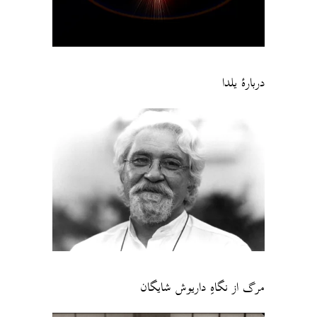
دربارهٔ یلدا
مرگ از نگاهِ داریوش شایگان