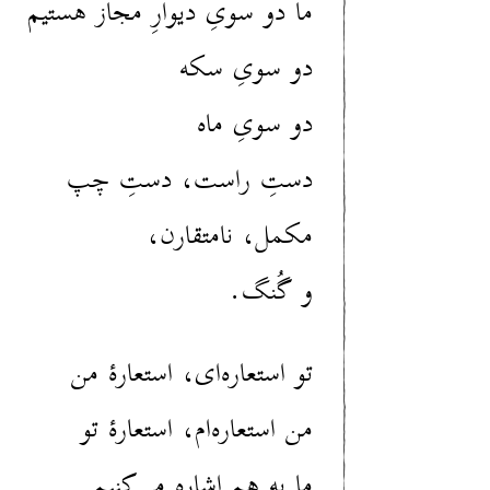
ما دو سویِ دیوارِ مجاز هستیم
دو سویِ سکه‌
دو سویِ ماه
دستِ راست، دستِ چپ
مکمل، نامتقارن‌،
و گُنگ.
تو استعاره‌ای، استعارهٔ من
من استعاره‌ام، استعارهٔ تو
ما به هم اشاره می‌کنیم