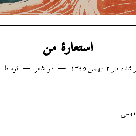
استعارهٔ من
ه در ۲ بهمن ۱۳۹۵
در
شعر
توسط
ر
‌فهمی