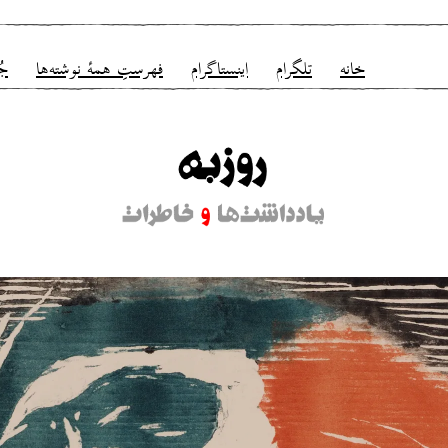
خانه
تلگرام
اینستاگرام
فهرستِ همهٔ نوشته‌ها
جُ