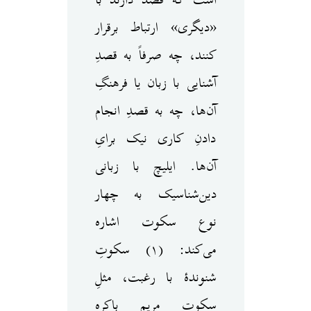
«دیگری» ارتباط برقرار
کنند، چه صرفاً به قصدِ
آشنایی با زبان یا فرهنگِ
آن‌ها، چه به قصدِ انجام
دادنِ کاری نیک برایِ
آن‌ها. ایلیچ با زبانی
دین‌شناسیک به چهار
نوع سکوت اشاره
می‌کند: (۱) سکوتِ
شنوندهٔ با رغبت، مثلِ
سکوتِ مریمِ باکره