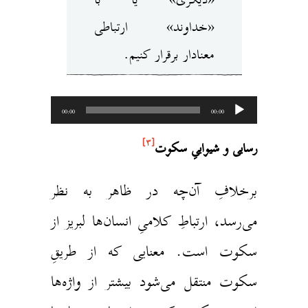
«خداوند» ارتباطی
معنادار برقرار کنیم.
خش‌کننده
00:00
00:00
وت
[۳]
سایی و شیواییِ سکوت
رخلافِ آن‌چه در ظاهر به نظر
ی‌رسد، ارتباطِ کلامیِ انسان‌ها لبریز از
کوت است. معنایی که از طریقِ
کوت منتقل می‌شود بیشتر از واژه‌ها