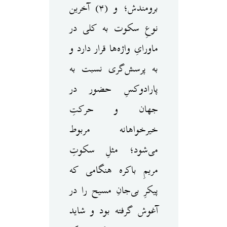
برومندش؛ و (۴) آخرین
نوعِ سکوت به کلی در
ماورایِ واژه‌ها قرار دارد و
به پرسش‌گری نسبت به
پارادوکسِ حضور در
جهان و حرکتِ
خیرخواهانه مربوط
می‌شود؛ مثلِ سکوتِ
مریمِ باکره هنگامی که
پیکرِ بی‌جانِ مسیح را در
آغوش گرفته بود و شاید