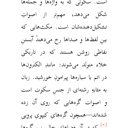
ست. سکوتی که به واژه‌ها و جمله‌ها
کل می‌دهد، مهم‌تر از اصواتِ
شکیل‌دهنده‌شان است. مکث‌هایی که
ینِ لفظ‌ها و صداها رخ می‌دهندْ آبستنِ
قاطی روشن هستند که در تاریکیِ
لاء متولد می‌شوند: مانندِ الکترون‌ها
ر اتم یا سیاره‌ها پیرامونِ خورشید. زبان
ه مثابهِ رشته‌ای از جنسِ سکوت است
 اصوات گره‌هایی که روی آن زده
ده‌اند—همچون گره‌هایِ کیپویِ پرویی
[۴
که در آن فضاهایِ خالیِ بینِ گره‌ها