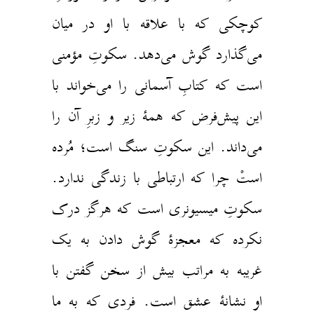
وچکی که با علاقه با او در میان
ی‌گذارد گوش می‌دهد. سکوتِ مؤمنی
ست که کتابِ آسمانی را می‌خواند با
ین پیش‌فرض که همهٔ زیر و زبرِ آن ‌را
ی‌داند. این سکوتِ سنگ است؛ مُرده
ستْ چرا که ارتباطی با زندگی ندارد.
کوتِ میسیونری است که هرگز درک
کرده که معجزهٔ گوش دادن به یک
ریبه به مراتب بیش از سخن گفتن با
و نشانهٔ عشق است. فردی که به ما