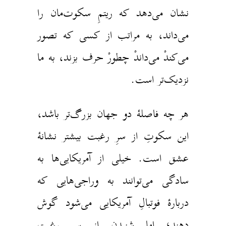
شان می‌دهد که ریتمِ سکوت‌مان را
ی‌داند، به مراتب از کسی که تصور
ی‌کندْ می‌داندْ چطورْ حرف بزند، به ما
زدیک‌تر است.
ر چه فاصلهٔ دو جهان بزرگ‌تر باشد،
ین سکوتِ از سرِ رغبت بیشتر نشانهٔ
شق است. خیلی از آمریکایی‌ها به
ادگی می‌توانند به وراجی‌هایی که
ربارهٔ فوتبالِ آمریکایی می‌شود گوش
هند؛ اما شنیدنِ از سرِ رغبت‌ِ