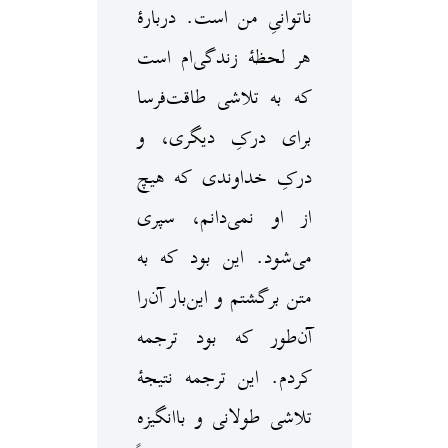
ناتوانیِ من است. دربارهٔ
هر لحظهٔ زندگی‌ام است
که به تلاشی طاقت‌فرسا
برای درکِ دیگری، و
درکِ خداوندی که هیچ
از او نمی‌دانم، سپری
می‌شود. این بود که به
متن برگشتم و این‌بار آن‌را
آن‌طور که بود ترجمه
کردم. این ترجمه نتیجهٔ
تلاشی طولانی و باانگیزه