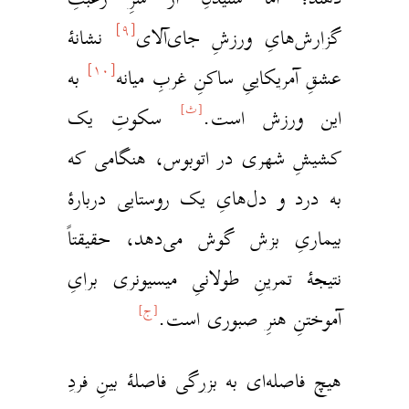
[۹]
زارش‌هایِ ورزشِ جای‌آلای
نشانهٔ
[۱۰]
شقِ آمریکاییِ ساکنِ غربِ میانه
به
[ث]
ین ورزش است.
سکوتِ یک
شیشِ شهری در اتوبوس، هنگامی که
ه درد و دل‌هایِ یک روستایی دربارهٔ
یماریِ بزش گوش می‌دهد، حقیقتاً
تیجهٔ تمرینِ طولانیِ میسیونری برایِ
[ج]
موختنِ هنرِ صبوری است.
یچ فاصله‌ای به بزرگی فاصلهٔ بینِ فردِ