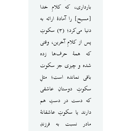
بارداری، که کلامِ خدا
[مسیح] را آمادهٔ ارائه به
دنیا می‌کرد؛ (۳) سکوتِ
پس از کلامِ آخرین، وقتی
که همهٔ حرف‌ها زده
شده و چیزی جز سکوت
باقی نمانده است؛ مثلِ
سکوتِ دوستانِ عاشقی
که دست در دستِ هم
دارند یا سکوتِ عاشقانهٔ
مادر نسبت به فرزندِ