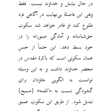
ر حالِ نیایش و خداوند نیست. فقط
قتی این فاصلهٔ بی‌نهایت در آگاهیِ فرد
لوع کند او قادر خواهد شد سکوتِ
ق‌شناسانه و آمادگیِ صبورانه را در
ود بسط دهد. این حتماً از جنسِ
مان سکوتی است که باکرهٔ مقدس در
حضرِ خداوند داشت و به این وسیله
وانست به الگویی جاودان برایِ
شودگی نسبت به «کلمه» [مسیح]
بدیل شود. از طریقِ این سکوتِ عمیق