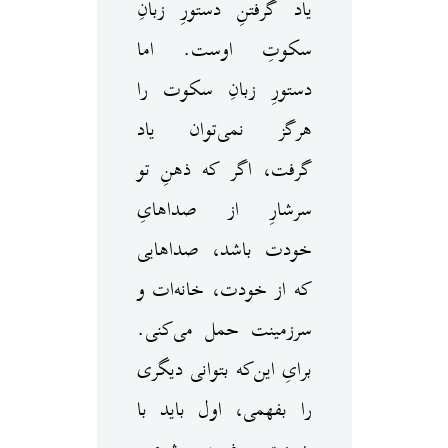
یاد گرفتنِ دستورِ زبانِ
سکوتِ اوست. اما
دستورِ زبانِ سکوت را
هرگز نمی‌توان یاد
گرفت، اگر که ذهنِ تو
سرشارِ از صداهایِ
خودت باشد، صداهایی
که از خودت، خانه‌ات و
سرزمینت حمل می‌کنی.
برایِ این‌که بتوانی دیگری
را بفهمی، اول باید با