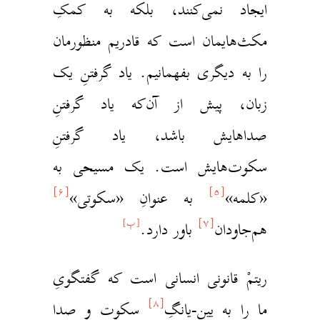
یجاد نمی‌کنند، بلکه به کمکِ
کث‌هایمان است که قادریم منظورمان
ا به دیگری بفهمانیم. یاد گرفتنِ یک
بان، پیش از آن‌که یاد گرفتنِ
داهایش باشد، یاد گرفتنِ
کوت‌هایش است. یک مسیحی به
[۶]
[۵]
کلمه‌»
به عنوانِ «سکوتی»
[۷]
[پ]
م‌جاودان
باور دارد.
یتمْ قانونی انسانی است که گفتگویِ
[۸]
ا را به یین-یانگِ
سکوت و صدا