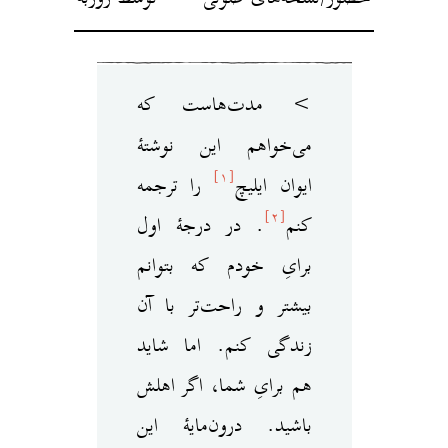
> مدت‌هاست که
می‌خواهم این نوشتهٔ
[۱]
ایوان ایلیچ
را ترجمه
[۲]
کنم
. در درجهٔ اول
برایِ خودم که بتوانم
بیشتر و راحت‌تر با آن
زندگی کنم. اما شاید
هم برایِ شما،‌ اگر اهلش
باشید. درون‌مایهٔ این