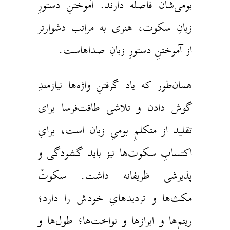
ومی‌شان فاصله دارند. آموختنِ دستورِ
بانِ سکوت، هنری به مراتب دشوارتر
ز آموختنِ دستورِ زبانِ صداهاست.
مان‌طور که یاد گرفتنِ واژه‌ها نیازمندِ
وش دادن و تلاشی طاقت‌فرسا برای
قلید از متکلمِ‌ بومیِ زبان است،‌ برایِ
کتسابِ سکوت‌ها نیز باید گشودگی و
ذیرشی ظریفانه داشت. سکوتْ
کث‌ها و تردیدهایِ خودش را دارد؛
یتم‌ها و ابرازها و نواخت‌ها؛ طول‌ها و