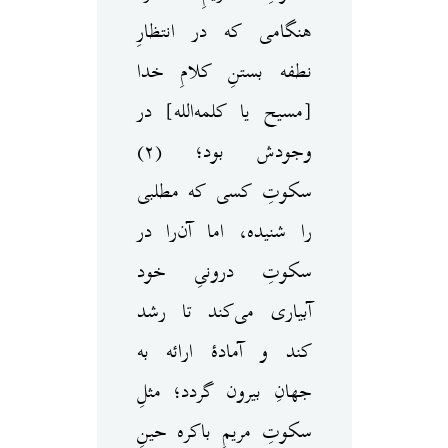
هنگامی که در انتظارِ
نطفه بستنِ کلامِ خدا
[مسیح یا کلمه‌الله] در
وجودش بود؛ (۲)
سکوتِ کسی که مطلبی
را شنیده، اما آن‌را در
سکوتِ درونیِ خود
آبیاری می‌کند تا رشد
کند و آمادهٔ ارائه به
جهانِ بیرون گردد؛ مثلِ
سکوتِ مریمِ باکره حینِ