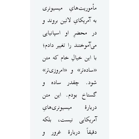
مأموریت‌هایِ میسیونری
به آمریکایِ لاتین بروند و
در محضرِ او اسپانیایی
می‌آموختند را تغییر دادم؛
با این خیالِ خام که متن
«ساده‌تر» و «امروزی‌تر»
شود. چقدر ساده و
گستاخ بودم. این متن
دربارهٔ میسیونری‌هایِ
آمریکایی نیست، بلکه
دقیقاً دربارهٔ غرور و