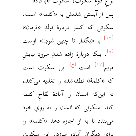
وعِ دومِ سکوت، سکوتِ «باکره»
س از آبستن شدنش به «کلمه» است.
کوتی که کمتر دربارهٔ تولدِ «فرمان‌»
[۱۲
یا
«بگذار تا چنین شودِ!» اوست
چ]
، بلکه دربارهٔ زاده شدنِ سرودِ نیایشِ
[۱۳]
[ح]
ریم
‌ است.
این سکوت است
ه «کلمهٔ» نطفه‌شده را تغذیه می‌کند،
ه این‌که انسان را آمادهٔ لقاحِ کلمه
ند. سکوتی که انسان را به رویِ خود
ی‌بندد تا به او اجازه دهد «کلمه» را
رایِ دیگران آماده سازد. این سکوتِ