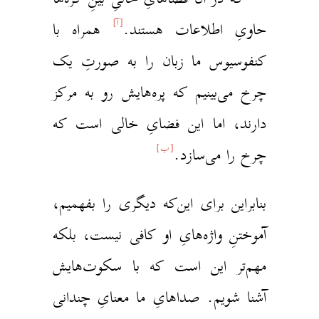
[آ]
اویِ اطلاعات هستند.
همراه با
نفوسیوس ما زبان را به صورتِ یک
رخ می‌بینیم که پره‌هایش رو به مرکز
ارند، اما این فضایِ خالی است که
[ب]
رخ را می‌سازد.
نابراین برای این‌که دیگری را بفهمیم،
موختنِ واژه‌هایِ او کافی نیست، بلکه
هم‌تر این است که با سکوت‌هایش
شنا شویم. صداهایِ ما معنایِ چندانی