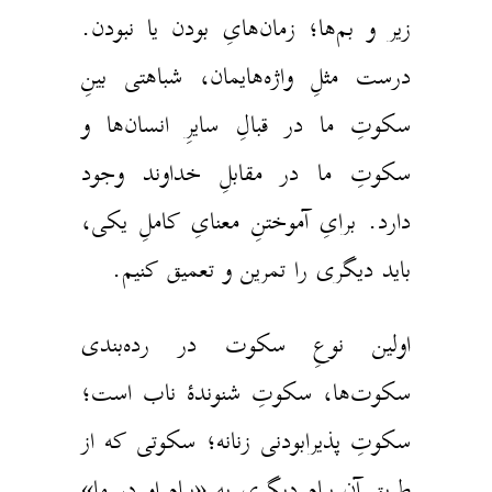
یر و بم‌ها؛ زمان‌هایِ بودن یا نبودن.
رست مثلِ‌ واژه‌هایمان، شباهتی بینِ
کوتِ ما در قبالِ سایرِ انسان‌ها و
کوتِ ما در مقابلِ خداوند وجود
ارد. برایِ آموختنِ معنایِ کاملِ یکی،
اید دیگری را تمرین و تعمیق کنیم.
ولین نوعِ‌ سکوت در رده‌بندی
کوت‌ها، سکوتِ شنوندهٔ ناب است؛
کوتِ پذیرابودنی زنانه؛ سکوتی که از
ریقِ آن پیامِ دیگری به «پیامِ او در ما»